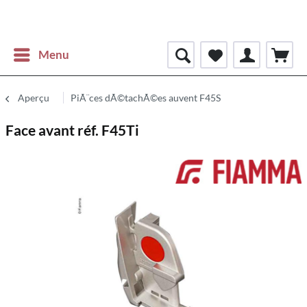
Menu
Aperçu
PiÃ¨ces dÃ©tachÃ©es auvent F45S
Face avant réf. F45Ti