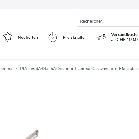
Versandkosten
Neuheiten
Preisknaller
ab CHF 100.00
Fiamma
PiÃ¨ces dÃ©tachÃ©es pour Fiamma Caravanstore, Marquise