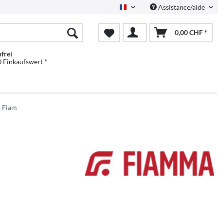
Assistance/aide
Französisch
0,00 CHF *
frei
 Einkaufswert *
s Fiam