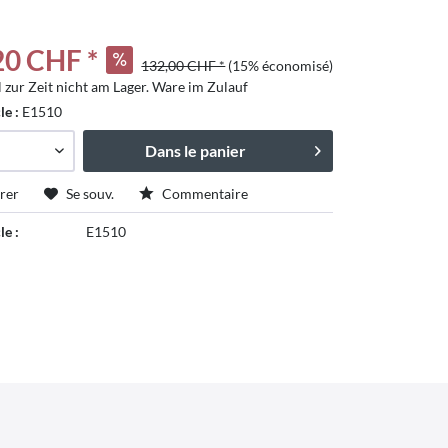
20 CHF *
132,00 CHF *
(15% économisé)
l zur Zeit nicht am Lager. Ware im Zulauf
cle :
E1510
Dans le panier
rer
Se souv.
Commentaire
le :
E1510