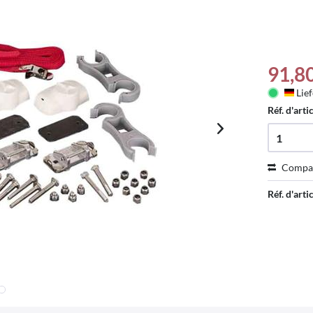
91,8
Lief
Deu
Réf. d'arti
Compa
Réf. d'artic