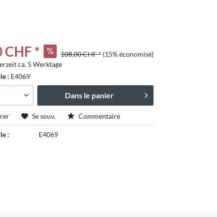
0 CHF *
108,00 CHF *
(15% économisé)
erzeit ca. 5 Werktage
tschland
cle :
E4069
Dans le panier
rer
Se souv.
Commentaire
le :
E4069