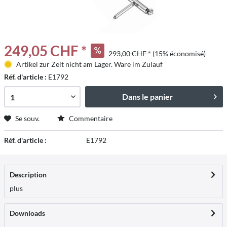
249,05 CHF *
293,00 CHF *
(15% économisé)
Artikel zur Zeit nicht am Lager. Ware im Zulauf
Réf. d'article :
E1792
Dans le panier
Se souv.
Commentaire
Réf. d'article :
E1792
Description
plus
Downloads