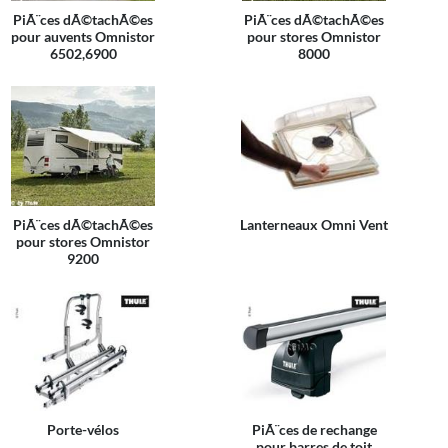
PiÃ¨ces dÃ©tachÃ©es
PiÃ¨ces dÃ©tachÃ©es
pour auvents Omnistor
pour stores Omnistor
6502,6900
8000
PiÃ¨ces dÃ©tachÃ©es
Lanterneaux Omni Vent
pour stores Omnistor
9200
Porte-vélos
PiÃ¨ces de rechange
pour barres de toit