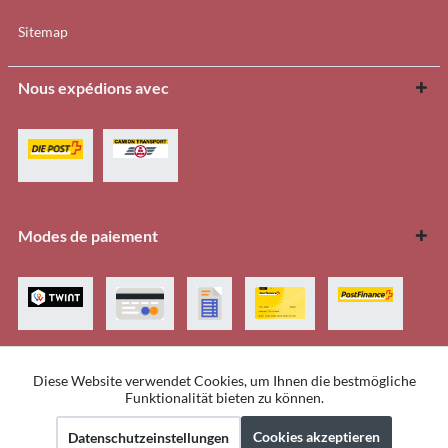
Sitemap
Nous expédions avec
Modes de paiement
Diese Website verwendet Cookies, um Ihnen die bestmögliche
Aktiv
Funktionale
Funktionalität bieten zu können.
Tous les prix sont indiqués TVA légale comprise.
Cookie preferences
Impressum
Über uns
Kontakt
Cookies akzeptieren
Datenschutzeinstellungen
Aktiv
Marketing