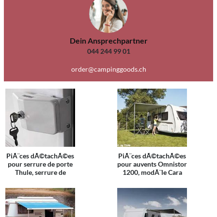
Dein Ansprechpartner
044 244 99 01
order@campinggoods.ch
PiÃ¨ces dÃ©tachÃ©es
PiÃ¨ces dÃ©tachÃ©es
pour serrure de porte
pour auvents Omnistor
Thule, serrure de
1200, modÃ¨le Cara