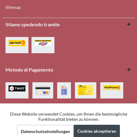
Sitemap
Stiamo spedendo tramite
Metodo di Pagamento
Diese Website verwendet Cookies, um Ihnen die bestmögliche
Aktiv
Funktionale
Funktionalität bieten zu können.
Tutti i prezzi sono Iva inclusa
Cookie-Einstellungen
Impressum
Über uns
Kontakt
Cookies akzeptieren
Datenschutzeinstellungen
Aktiv
Marketing