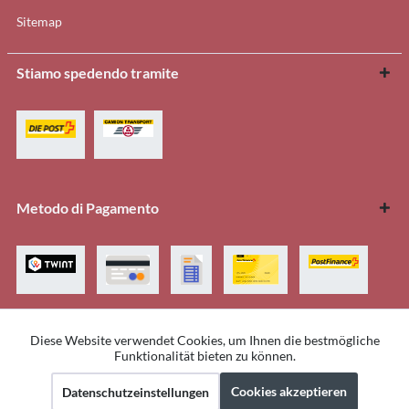
Sitemap
Stiamo spedendo tramite
Metodo di Pagamento
Diese Website verwendet Cookies, um Ihnen die bestmögliche
Aktiv
Funktionale
Funktionalität bieten zu können.
Tutti i prezzi sono Iva inclusa
Cookie-Einstellungen
Impressum
Über uns
Kontakt
Cookies akzeptieren
Datenschutzeinstellungen
Aktiv
Marketing