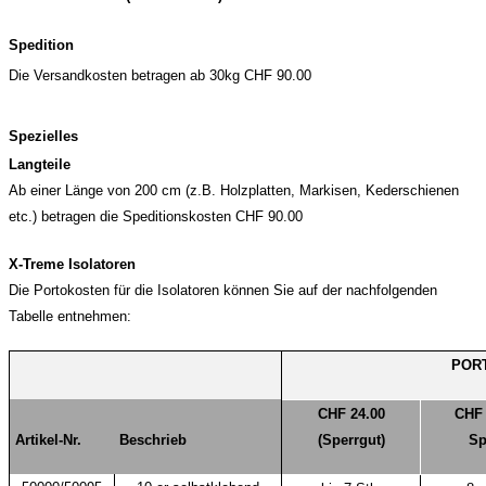
Spedition
Die Versandkosten betragen ab 30kg CHF 90.00
Spezielles
Langteile
Ab einer Länge von 200 cm (z.B. Holzplatten, Markisen, Kederschienen
etc.) betragen die Speditionskosten CHF 90.00
X-Treme Isolatoren
Die Portokosten für die Isolatoren können Sie auf der nachfolgenden
Tabelle entnehmen:
POR
CHF 24.00
CHF 
Artikel-Nr.
Beschrieb
(Sperrgut)
Sp