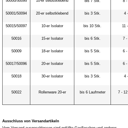
50000/50095
10-er selbstklebend
bis 7 Stk.
8 -
50001/50094
20-er selbstklebend
bis 3 Stk.
4 
50015/50097
10-er Isolator
bis 10 Stk.
11 
50016
15-er Isolator
bis 6 Stk.
7 -
50009
18-er Isolator
bis 5 Stk.
6 -
50017/50096
20-er Isolator
bis 5 Stk.
6 -
50018
30-er Isolator
bis 3 Stk.
4 
50022
Rollenware 20-er
bis 6 Laufmeter
7 - 1
Ausschluss von Versandartikeln
Vom Versand ausgeschlossen sind gefüllte Gasflaschen und anderes