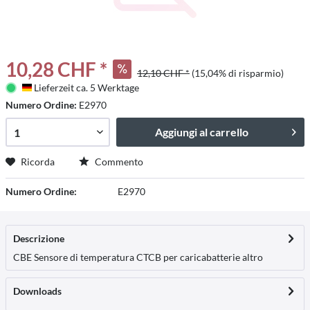
10,28 CHF *
12,10 CHF *
(15,04% di risparmio)
Lieferzeit ca. 5 Werktage
Deutschland
Numero Ordine:
E2970
Aggiungi al carrello
Ricorda
Commento
Numero Ordine:
E2970
Descrizione
CBE Sensore di temperatura CTCB per caricabatterie
altro
Downloads