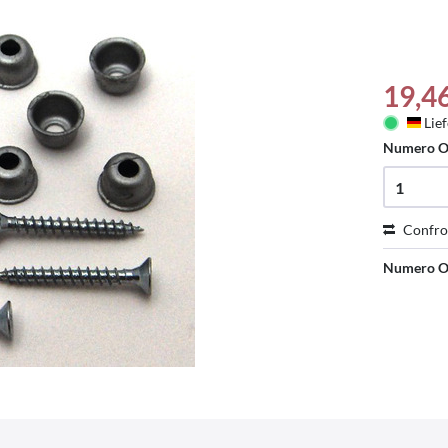
19,4
Lief
Deu
Numero O
Confro
Numero O