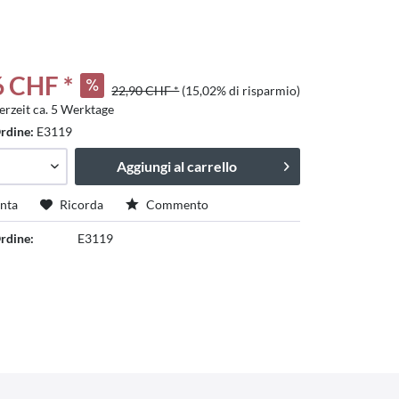
6 CHF *
22,90 CHF *
(15,02% di risparmio)
erzeit ca. 5 Werktage
tschland
rdine:
E3119
Aggiungi al carrello
nta
Ricorda
Commento
rdine:
E3119