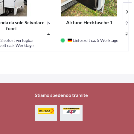
da da sole Scivolare
Airtune Hecktasche 1
M42523
919
fuori
78 CHF *
343,40 CHF *
404,00 CHF *
71,4
2 sofort verfügbar
Lieferzeit ca. 5 Werktage
Deutschland
Deutschland
zeit ca.5 Werktage
Stiamo spedendo tramite