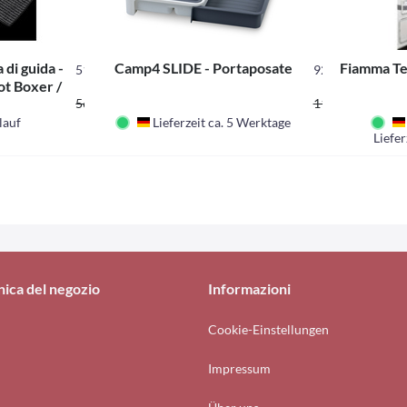
 di guida -
Camp4 SLIDE - Portaposate
Fiamma Ten
51731
922599
ot Boxer /
47,69 CHF *
9,
006–2014
56,10 CHF *
11,50 CHF *
lauf
Lieferzeit ca. 5 Werktage
Deutschland
Liefer
nica del negozio
Informazioni
Cookie-Einstellungen
Impressum