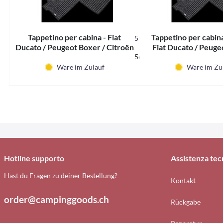
Tappetino per cabina - Fiat
Tappetino per cabina
51732
Ducato / Peugeot Boxer / Citroën
Fiat Ducato / Peuge
47,69 CHF *
Jumper (dal 2014 in poi)
56,10 CHF *
Citroën Jumper 2
Ware im Zulauf
Ware im Zu
Hotline supporto
Assistenza tec
Hast du Fragen zu deiner Bestellung?
Kontakt
order@campinggoods.ch
Rückgabe