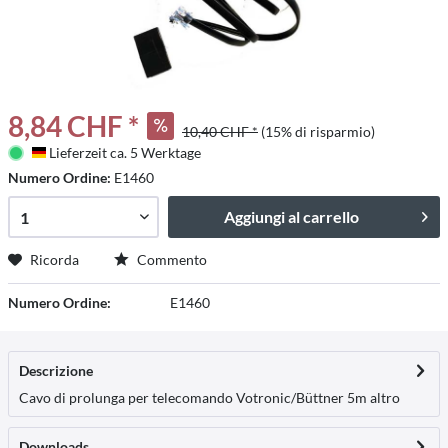
8,84 CHF *
10,40 CHF *
(15% di risparmio)
Lieferzeit ca. 5 Werktage
Deutschland
Numero Ordine:
E1460
Aggiungi al carrello
Ricorda
Commento
Numero Ordine:
E1460
Descrizione
Cavo di prolunga per telecomando Votronic/Büttner 5m
altro
Downloads