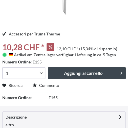
Accessori per Truma Therme
10,28 CHF *
12,10 CHF *
(15,04% di risparmio)
Artikel am Zentrallager verfügbar. Lieferung in ca. 5 Tagen
Deutschland
Numero Ordine:
E155
Aggiungi al carrello
Ricorda
Commento
Numero Ordine:
E155
Descrizione
altro