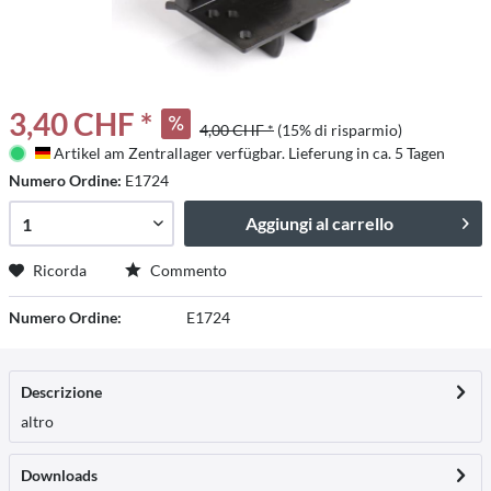
3,40 CHF *
4,00 CHF *
(15% di risparmio)
Artikel am Zentrallager verfügbar. Lieferung in ca. 5 Tagen
Deutschland
Numero Ordine:
E1724
Aggiungi al carrello
Ricorda
Commento
Numero Ordine:
E1724
Descrizione
altro
Downloads