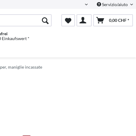
Servizio/aiuto
Italienisch
0,00 CHF *
frei
 Einkaufswert *
per, maniglie incassate