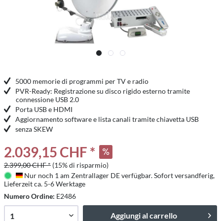
5000 memorie di programmi per TV e radio
PVR-Ready: Registrazione su disco rigido esterno tramite
connessione USB 2.0
Porta USB e HDMI
Aggiornamento software e lista canali tramite chiavetta USB
senza SKEW
2.039,15 CHF *
2.399,00 CHF *
(15% di risparmio)
Nur noch 1 am Zentrallager DE verfügbar. Sofort versandferig,
Deutschland
Lieferzeit ca. 5-6 Werktage
Numero Ordine:
E2486
Aggiungi al carrello