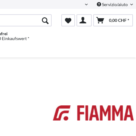
Servizio/aiuto
Italienisch
0,00 CHF *
frei
 Einkaufswert *