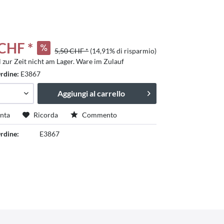
 CHF *
5,50 CHF *
(14,91% di risparmio)
l zur Zeit nicht am Lager. Ware im Zulauf
rdine:
E3867
Aggiungi al carrello
nta
Ricorda
Commento
rdine:
E3867