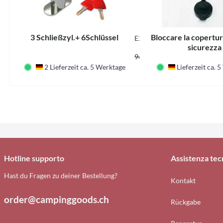
3 Schließzyl.+ 6Schlüssel
Bloccare la copertur
E220
sicurezza
81,94 CHF *
96,40 CHF *
2 Lieferzeit ca. 5 Werktage
Lieferzeit ca. 
Deutschland
Deutschland
Hotline supporto
Assistenza tec
Hast du Fragen zu deiner Bestellung?
Kontakt
order@campinggoods.ch
Rückgabe