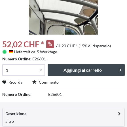
52,02 CHF *
61,20 CHF *
(15% di risparmio)
Lieferzeit ca. 5 Werktage
Deutschland
Numero Ordine:
E26601
Aggiungi al carrello
Ricorda
Commento
Numero Ordine:
E26601
Descrizione
altro