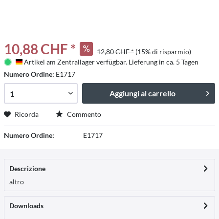
10,88 CHF *
12,80 CHF *
(15% di risparmio)
Artikel am Zentrallager verfügbar. Lieferung in ca. 5 Tagen
Deutschland
Numero Ordine:
E1717
Aggiungi al carrello
Ricorda
Commento
Numero Ordine:
E1717
Descrizione
altro
Downloads