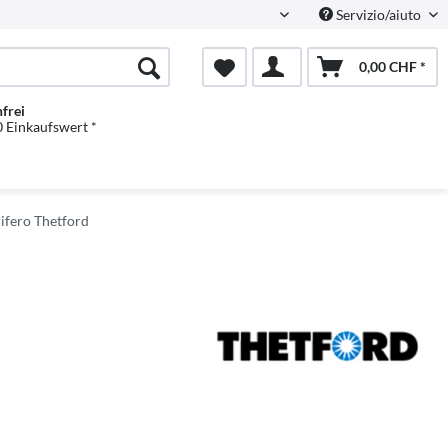
Servizio/aiuto
Italienisch
0,00 CHF *
frei
 Einkaufswert *
rifero Thetford