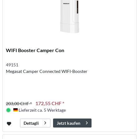
WIFI Booster Camper Con
49151
Megasat Camper Connected WIFI-Booster
172,55 CHF *
203,00 CHF *
Lieferzeit ca. 5 Werktage
Deutschland
Jetzt kaufen
Dettagli