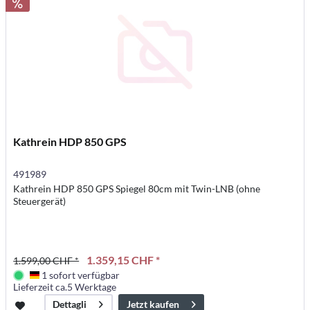
Kathrein HDP 850 GPS
491989
Kathrein HDP 850 GPS Spiegel 80cm mit Twin-LNB (ohne
Steuergerät)
1.359,15 CHF *
1.599,00 CHF *
1 sofort verfügbar
Deutschland
Lieferzeit ca.5 Werktage
Jetzt kaufen
Dettagli