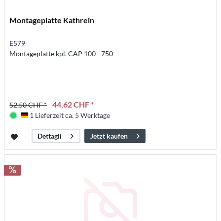
Montageplatte Kathrein
E579
Montageplatte kpl. CAP 100 - 750
44,62 CHF *
52,50 CHF *
1 Lieferzeit ca. 5 Werktage
Deutschland
Jetzt kaufen
Dettagli