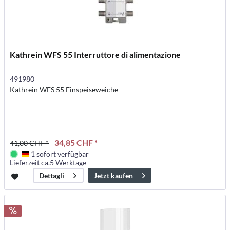
Kathrein WFS 55 Interruttore di alimentazione
491980
Kathrein WFS 55 Einspeiseweiche
34,85 CHF *
41,00 CHF *
1 sofort verfügbar
Deutschland
Lieferzeit ca.5 Werktage
Jetzt kaufen
Dettagli