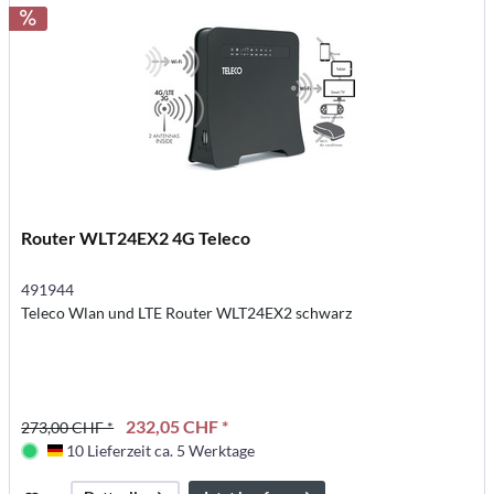
Router WLT24EX2 4G Teleco
491944
Teleco Wlan und LTE Router WLT24EX2 schwarz
232,05 CHF *
273,00 CHF *
10 Lieferzeit ca. 5 Werktage
Deutschland