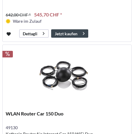
545,70 CHF *
642,00 CHF *
Ware im Zulauf
Jetzt kaufen
Dettagli
WLAN Router Car 150 Duo
49130
Kathrein Router für Internet Car 150 WiFi Duo