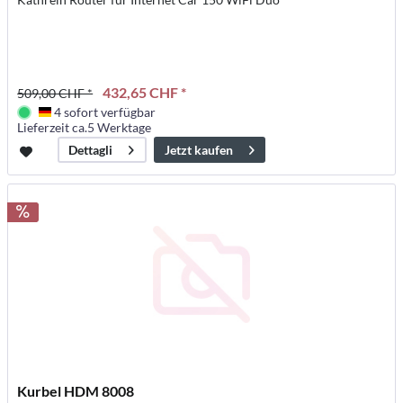
432,65 CHF *
509,00 CHF *
4 sofort verfügbar
Deutschland
Lieferzeit ca.5 Werktage
Jetzt kaufen
Dettagli
Kurbel HDM 8008