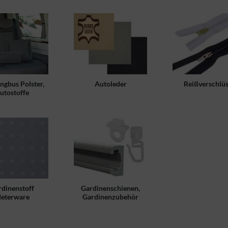
gbus Polster,
Autoleder
Reißverschlü
utostoffe
dinenstoff
Gardinenschienen,
eterware
Gardinenzubehör