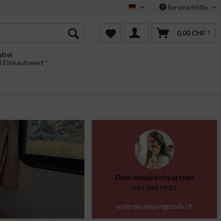
Service/Hilfe
Deutsch
0,00 CHF *
frei
 Einkaufswert *
Dein Ansprechpartner
044 244 99 01
order@campinggoods.ch