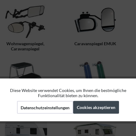
Wohnwagenspiegel,
Caravanspiegel EMUK
Caravanspiegel
Diese Website verwendet Cookies, um Ihnen die bestmögliche
Aktiv
Funktionale
Funktionalität bieten zu können.
Trittstufe, Einstiegsstufe
Chassis, Anhänger
Zubehör
Cookies akzeptieren
Datenschutzeinstellungen
Aktiv
Marketing
Aktiv
Tracking