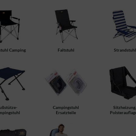
stuhl Camping
Faltstuhl
Strandstuhl
ußstütze-
Campingstuhl
Sitzheizung
mpingstuhl
Ersatzteile
Polsterauflag