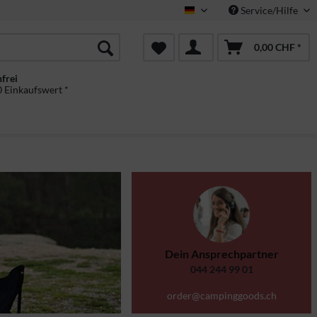
Service/Hilfe
Deutsch
0,00 CHF *
frei
 Einkaufswert *
Dein Ansprechpartner
044 244 99 01
order@campinggoods.ch