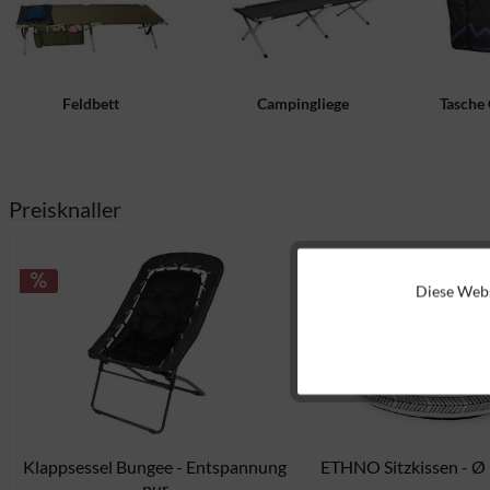
Feldbett
Campingliege
Tasche
Preisknaller
Diese Webs
Funktionale
Marketing
Tracking
Klappsessel Bungee - Entspannung
ETHNO Sitzkissen - Ø 
42,50 CHF *
50,00 CHF *
pur