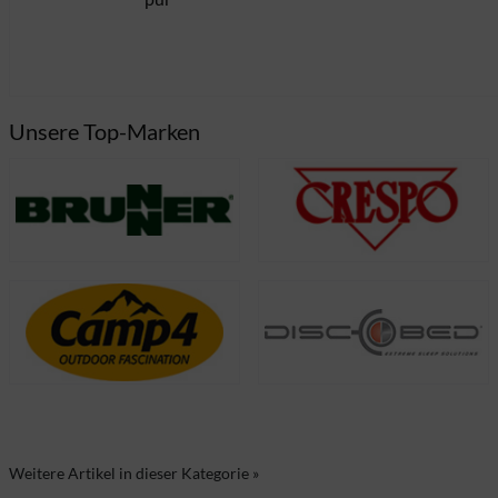
Lieferzeit ca. 5 Werkta
Deutschland
Unsere Top-Marken
Weitere Artikel in dieser Kategorie »