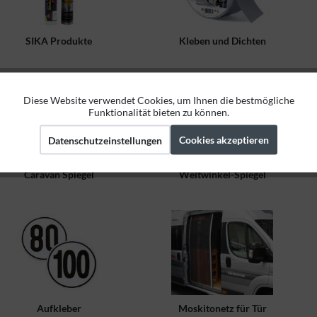
SIKA Produkte
Kleben und Dichten
Diese Website verwendet Cookies, um Ihnen die bestmögliche
Aktiv
Funktionale
Funktionalität bieten zu können.
Cookies akzeptieren
Datenschutzeinstellungen
Aktiv
Marketing
Caravan Spiegel
Weitwinkel-Spiegel
Aktiv
Tracking
Aufkleber
Moskitonetz für Tür