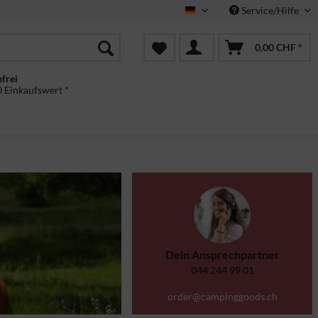
Service/Hilfe
Deutsch
0,00 CHF *
frei
 Einkaufswert *
Dein Ansprechpartner
044 244 99 01
order@campinggoods.ch