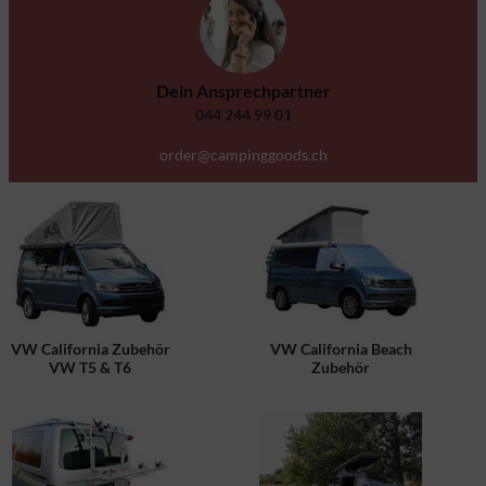
Dein Ansprechpartner
044 244 99 01
order@campinggoods.ch
VW California Zubehör
VW California Beach
VW T5 & T6
Zubehör