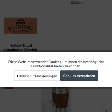
Collection
Holiday Travel
Campingbus Zubehör
Diese Website verwendet Cookies, um Ihnen die bestmögliche
Aktiv
Funktionale
Funktionalität bieten zu können.
Preisknaller
Cookies akzeptieren
Datenschutzeinstellungen
Aktiv
Marketing
Aktiv
Tracking