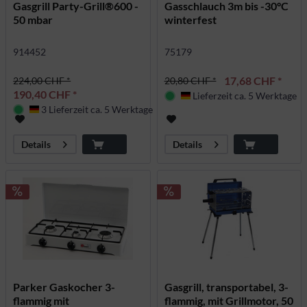
Gasgrill Party-Grill®600 -
Gasschlauch 3m bis -30°C
50 mbar
winterfest
914452
75179
17,68 CHF *
224,00 CHF *
20,80 CHF *
190,40 CHF *
Lieferzeit ca. 5 Werktage
Deutschland
3 Lieferzeit ca. 5 Werktage
Deutschland
Details
Details
Parker Gaskocher 3-
Gasgrill, transportabel, 3-
flammig mit
flammig, mit Grillmotor, 50