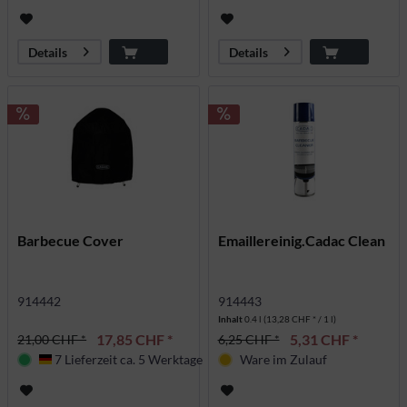
Details
Details
Barbecue Cover
Emaillereinig.Cadac Clean
914442
914443
Inhalt
0.4 l
(13,28 CHF * / 1 l)
17,85 CHF *
5,31 CHF *
21,00 CHF *
6,25 CHF *
7 Lieferzeit ca. 5 Werktage
Ware im Zulauf
Deutschland