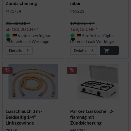
Zündsicherung
mbar
M91754
960221
212,00 CHF *
199,00 CHF *
ab 180,20 CHF *
169,15 CHF *
6 sofort verfügbar
5 sofort verfügbar
Deutschland
Deutschland
Lieferzeit ca.5 Werktage
Lieferzeit ca.5 Werktage
Details
Details
Gasschlauch 3 m -
Parker Gaskocher 2-
Beidseitig 1/4"
flammig mit
Linksgewinde
Zündsicherung
75149
M91752