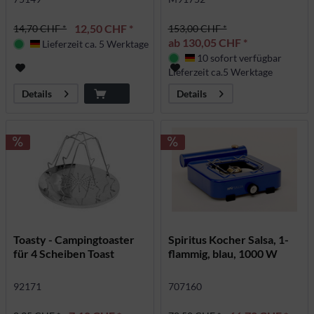
12,50 CHF *
14,70 CHF *
153,00 CHF *
ab 130,05 CHF *
Lieferzeit ca. 5 Werktage
Deutschland
10 sofort verfügbar
Deutschland
Lieferzeit ca.5 Werktage
Details
Details
Toasty - Campingtoaster
Spiritus Kocher Salsa, 1-
für 4 Scheiben Toast
flammig, blau, 1000 W
92171
707160