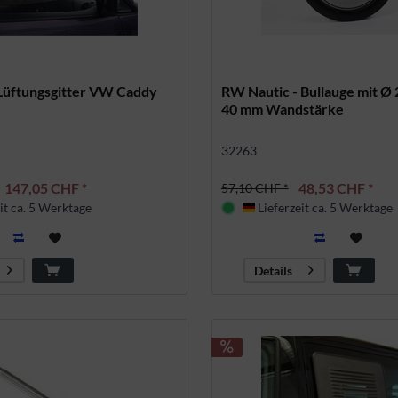
Lüftungsgitter VW Caddy
RW Nautic - Bullauge mit Ø
40 mm Wandstärke
32263
147,05 CHF *
48,53 CHF *
57,10 CHF *
it ca. 5 Werktage
Lieferzeit ca. 5 Werktage
land
Deutschland
Details