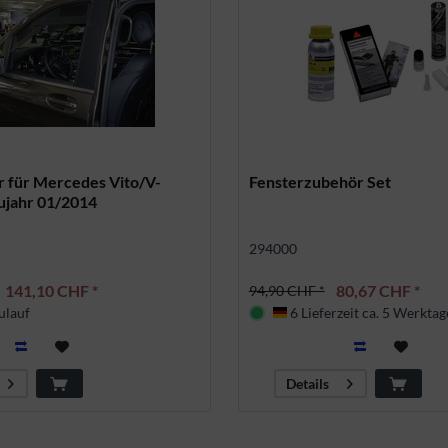
r für Mercedes Vito/V-
Fensterzubehör Set
ujahr 01/2014
294000
141,10 CHF *
80,67 CHF *
94,90 CHF *
ulauf
6 Lieferzeit ca. 5 Werktag
Deutschland
Details