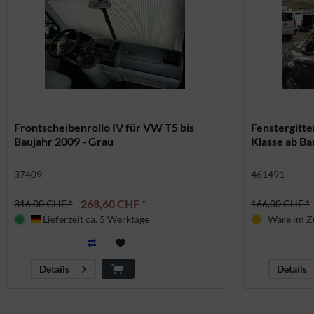
Frontscheibenrollo IV für VW T5 bis
Fenstergitte
Baujahr 2009 - Grau
Klasse ab Ba
37409
461491
268,60 CHF *
316,00 CHF *
166,00 CHF *
Lieferzeit ca. 5 Werktage
Ware im Z
Deutschland
Details
Details