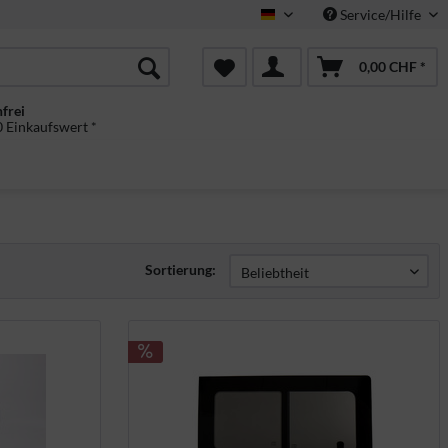
Service/Hilfe
Deutsch
0,00 CHF *
frei
 Einkaufswert *
Sortierung: