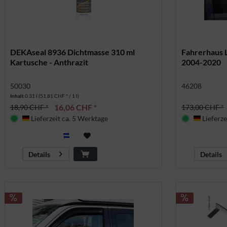
DEKAseal 8936 Dichtmasse 310 ml
Fahrerhaus 
Kartusche - Anthrazit
2004-2020
50030
46208
Inhalt
0.31 l
(51,81 CHF * / 1 l)
16,06 CHF *
18,90 CHF *
173,00 CHF *
Lieferzeit ca. 5 Werktage
Lieferze
Deutschland
Deutsch
Details
Details