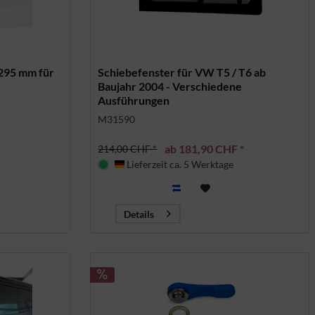
 295 mm für
Schiebefenster für VW T5 / T6 ab
Baujahr 2004 - Verschiedene
Ausführungen
M31590
ab 181,90 CHF *
214,00 CHF *
Lieferzeit ca. 5 Werktage
Deutschland
Details