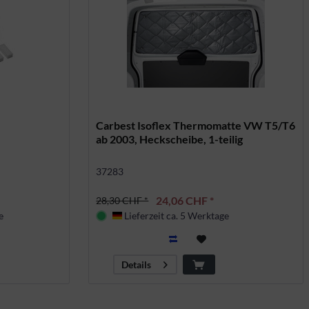
Carbest Isoflex Thermomatte VW T5/T6
ab 2003, Heckscheibe, 1-teilig
37283
24,06 CHF *
28,30 CHF *
e
Lieferzeit ca. 5 Werktage
Deutschland
Details