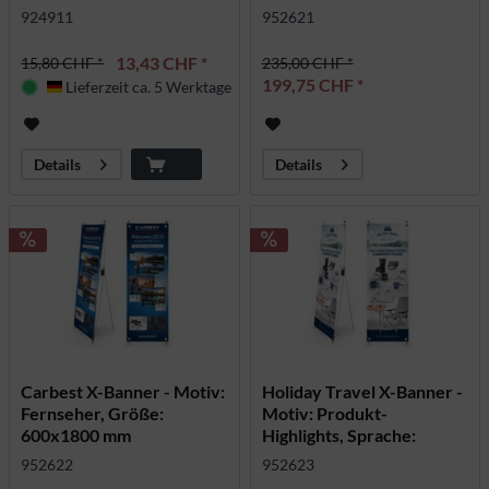
924911
952621
13,43 CHF *
15,80 CHF *
235,00 CHF *
199,75 CHF *
Lieferzeit ca. 5 Werktage
Deutschland
Details
Details
Carbest X-Banner - Motiv:
Holiday Travel X-Banner -
Fernseher, Größe:
Motiv: Produkt-
600x1800 mm
Highlights, Sprache:
Englisch
952622
952623