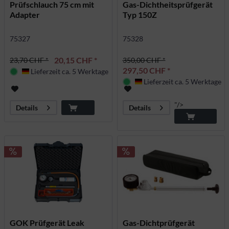
Prüfschlauch 75 cm mit
Gas-Dichtheitsprüfgerät
Adapter
Typ 150Z
75327
75328
20,15 CHF *
23,70 CHF *
350,00 CHF *
297,50 CHF *
Lieferzeit ca. 5 Werktage
Deutschland
Lieferzeit ca. 5 Werktage
Deutschland
"/>
Details
Details
GOK Prüfgerät Leak
Gas-Dichtprüfgerät