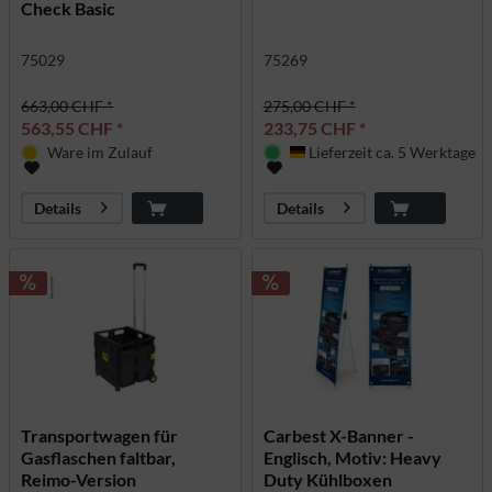
Check Basic
75029
75269
663,00 CHF *
275,00 CHF *
563,55 CHF *
233,75 CHF *
Ware im Zulauf
Lieferzeit ca. 5 Werktage
Deutschland
Details
Details
Transportwagen für
Carbest X-Banner -
Gasflaschen faltbar,
Englisch, Motiv: Heavy
Reimo-Version
Duty Kühlboxen