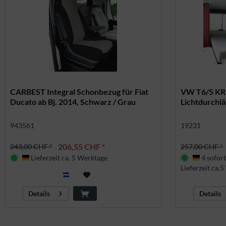
CARBEST Integral Schonbezug für Fiat
VW T6/5 KR 
Ducato ab Bj. 2014, Schwarz / Grau
Lichtdurchlä
943561
19231
206,55 CHF *
243,00 CHF *
257,00 CHF *
Lieferzeit ca. 5 Werktage
4 sofort
Deutschland
Deutsch
Lieferzeit ca.
Details
Details