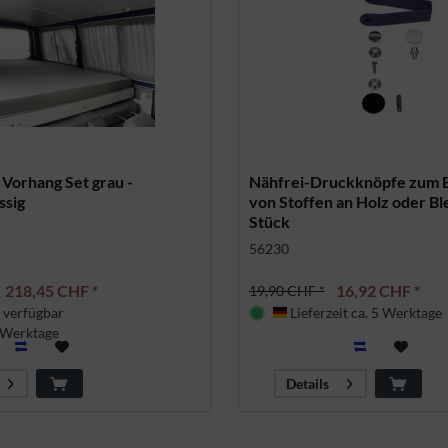
Vorhang Set grau -
Nähfrei-Druckknöpfe zum B
ssig
von Stoffen an Holz oder Bl
Stück
56230
218,45 CHF *
16,92 CHF *
19,90 CHF *
 verfügbar
Lieferzeit ca. 5 Werktage
land
Deutschland
5 Werktage
Details