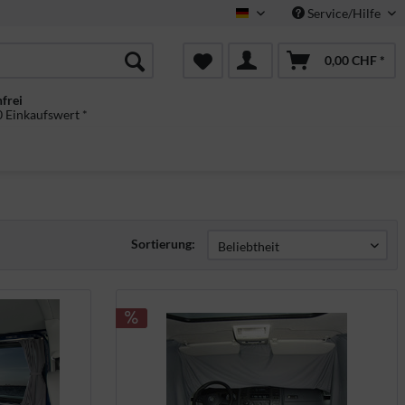
Service/Hilfe
Deutsch
0,00 CHF *
frei
 Einkaufswert *
Sortierung: