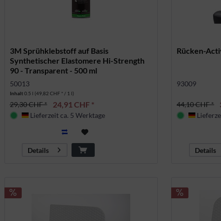
3M Sprühklebstoff auf Basis
Rücken-Acti
Synthetischer Elastomere Hi-Strength
90 - Transparent - 500 ml
50013
93009
Inhalt
0.5 l
(49,82 CHF * / 1 l)
24,91 CHF *
29,30 CHF *
44,10 CHF *
Lieferzeit ca. 5 Werktage
Lieferze
Deutschland
Deutsch
Details
Details