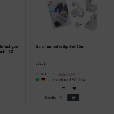
efestigen
Gardinenbefestig.-Set 15m
ech - 10
56251
56,27 CHF *
66,20 CHF *
1 Lieferzeit ca. 5 Werktage
Deutschland
Details