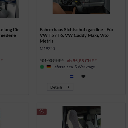
elung für
Fahrerhaus Sichtschutzgardine - Für
chiedene
VW T5 / T6, VW Caddy Maxi, Vito
Metris
M19220
 *
ab 85,85 CHF *
101,00 CHF *
Lieferzeit ca. 5 Werktage
Deutschland
Details