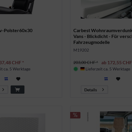
v-Polster60x30
Carbest Wohnraumverdunk
Vans - Blickdicht - Für vers
Fahrzeugmodelle
M19202
37,48 CHF *
ab 172,55 CHF
203,00 CHF *
it ca. 5 Werktage
Lieferzeit ca. 5 Werktage
land
Deutschland
Details