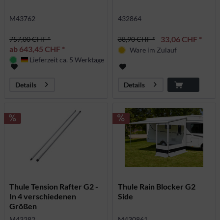
M43762
432864
33,06 CHF *
757,00 CHF *
38,90 CHF *
ab 643,45 CHF *
Ware im Zulauf
Lieferzeit ca. 5 Werktage
Deutschland
Details
Details
Thule Tension Rafter G2 -
Thule Rain Blocker G2
In 4 verschiedenen
Side
Größen
M43282
M430861