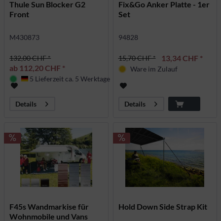
Thule Sun Blocker G2
Fix&Go Anker Platte - 1er
Front
Set
M430873
94828
13,34 CHF *
132,00 CHF *
15,70 CHF *
ab 112,20 CHF *
Ware im Zulauf
5 Lieferzeit ca. 5 Werktage
Deutschland
Details
Details
F45s Wandmarkise für
Hold Down Side Strap Kit
Wohnmobile und Vans