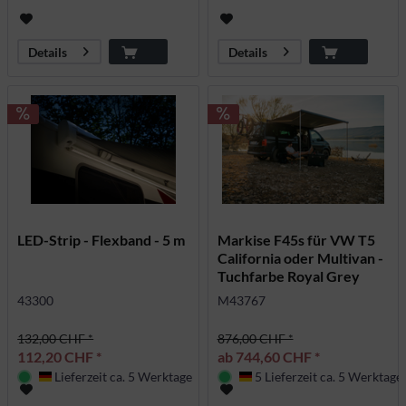
Details
Details
LED-Strip - Flexband - 5 m
Markise F45s für VW T5
California oder Multivan -
Tuchfarbe Royal Grey
43300
M43767
132,00 CHF *
876,00 CHF *
112,20 CHF *
ab 744,60 CHF *
Lieferzeit ca. 5 Werktage
5 Lieferzeit ca. 5 Werktage
Deutschland
Deutschland