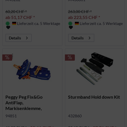
60,20 CHF *
263,00 CHF *
ab 51,17 CHF *
ab 223,55 CHF *
Lieferzeit ca. 5 Werktage
Lieferzeit ca. 5 Werktage
Deutschland
Deutschland
Details
Details
Peggy Peg Fix&Go
Sturmband Hold down Kit
AntiFlap,
Markisenklemme,
reduziert
94851
432860
Flappergeräusch