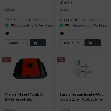
-Pro III
80200
80223
84,15 CHF *
85,85 CHF *
99,00 CHF *
101,00 CHF *
Lieferzeit ca. 5 Werktage
Lieferzeit ca. 5 Werktage
Deutschland
Deutschland
Details
Details
Marder-Frei Mobil, für
Türsicherung Inside-Out
Batteriebetrieb
Lock G2; für Aufbautüren
903944
45721