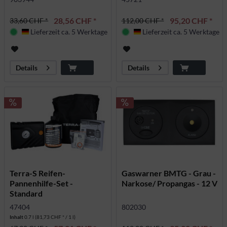
28,56 CHF *
95,20 CHF *
33,60 CHF *
112,00 CHF *
Lieferzeit ca. 5 Werktage
Lieferzeit ca. 5 Werktage
Deutschland
Deutschland
Details
Details
Terra-S Reifen-
Gaswarner BMTG - Grau -
Pannenhilfe-Set -
Narkose/ Propangas - 12 V
Standard
47404
802030
Inhalt
0.7 l
(81,73 CHF * / 1 l)