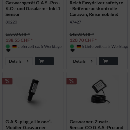
Gaswarngerät G.A.S.-Pro -
Reich Easydriver safetyre
K.O.- und Gasalarm - Inkl.1
- Reifendruckkontrolle
Sensor
Caravan, Reisemobile &
Anhänger
80220
47427
163,00 CHF *
142,00 CHF *
138,55 CHF *
120,70 CHF *
Lieferzeit ca. 5 Werktage
6 Lieferzeit ca. 5 Werktage
Deutschland
Deutschland
Details
Details
G.A.S.-plug „all in one“-
Gaswarner-Zusatz-
Mobiler Gaswarner
Sensor CO G.A.S.-Pro und