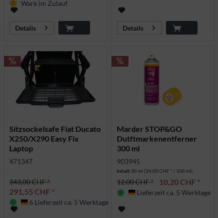
Ware im Zulauf
Details
Details
Sitzsockelsafe Fiat Ducato
Marder STOP&GO
X250/X290 Easy Fix
Dutftmarkenentferner
Laptop
300 ml
471347
903945
Inhalt
30 ml
(34,00 CHF * / 100 ml)
10,20 CHF *
343,00 CHF *
12,00 CHF *
291,55 CHF *
Lieferzeit ca. 5 Werktage
Deutschland
6 Lieferzeit ca. 5 Werktage
Deutschland