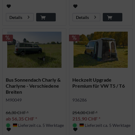
Details
Details
Bus Sonnendach Charly &
Heckzelt Upgrade
Charlyne - Verschiedene
Premium für VW T5 / T6
Breiten
M90049
936286
66,30 CHF *
254,00 CHF *
ab 56,35 CHF *
215,90 CHF *
Lieferzeit ca. 5 Werktage
Lieferzeit ca. 5 Werktage
Deutschland
Deutschland