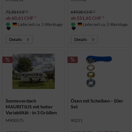
71,30 CHF *
649,00 CHF *
ab 60,61 CHF *
ab 551,65 CHF *
Lieferzeit ca. 5 Werktage
Lieferzeit ca. 5 Werktage
Deutschland
Deutschland
Details
Details
Sonnevordach
Ösen mit Scheiben - 10er
MAURITIUS mit hoher
Set
Variabilität - in 3 Größen
erhältlich
M900575
90211