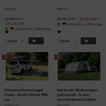
900151
900153
85,85 CHF *
152,00 CHF *
101,00 CHF *
129,20 CHF *
Lieferzeit ca. 5 Werktage
Deutschland
Lieferzeit ca. 5 Werktage
Deutschland
Details
Details
Universal Sonnensegel
Marina Air Wohnwagen-
Como - Breite 200 bis 900
Luftvorzelt - In drei
cm
verschiedenen Größen
M900212
M93702