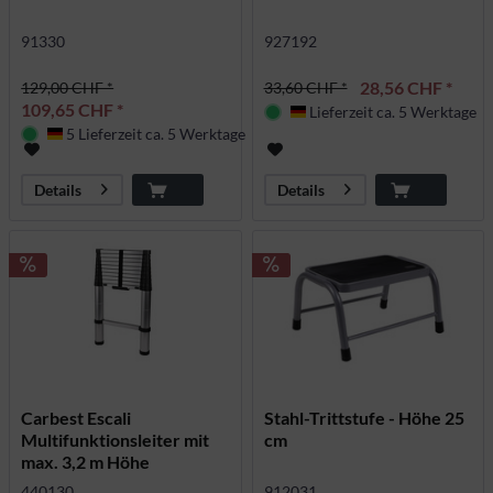
91330
927192
28,56 CHF *
129,00 CHF *
33,60 CHF *
109,65 CHF *
Lieferzeit ca. 5 Werktage
Deutschland
5 Lieferzeit ca. 5 Werktage
Deutschland
Details
Details
Carbest Escali
Stahl-Trittstufe - Höhe 25
Multifunktionsleiter mit
cm
max. 3,2 m Höhe
440130
912031