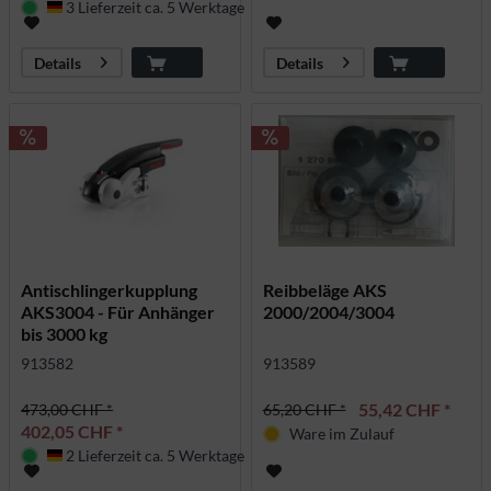
3 Lieferzeit ca. 5 Werktage
Deutschland
Details
Details
Antischlingerkupplung
Reibbeläge AKS
AKS3004 - Für Anhänger
2000/2004/3004
bis 3000 kg
913582
913589
55,42 CHF *
473,00 CHF *
65,20 CHF *
402,05 CHF *
Ware im Zulauf
2 Lieferzeit ca. 5 Werktage
Deutschland