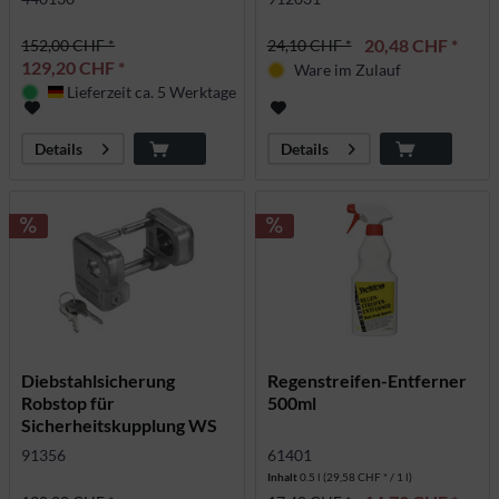
20,48 CHF *
152,00 CHF *
24,10 CHF *
129,20 CHF *
Ware im Zulauf
Lieferzeit ca. 5 Werktage
Deutschland
Details
Details
Diebstahlsicherung
Regenstreifen-Entferner
Robstop für
500ml
Sicherheitskupplung WS
3000
91356
61401
Inhalt
0.5 l
(29,58 CHF * / 1 l)