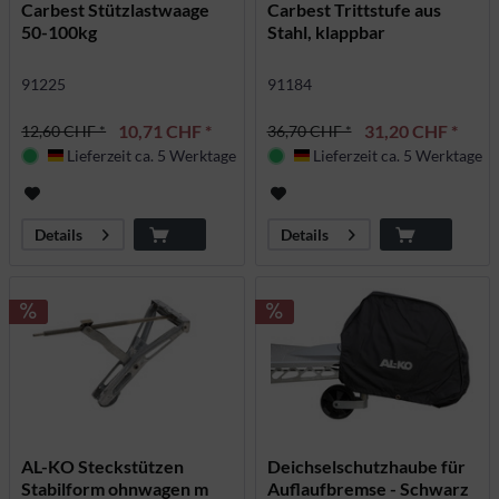
Carbest Stützlastwaage
Carbest Trittstufe aus
50-100kg
Stahl, klappbar
91225
91184
10,71 CHF *
31,20 CHF *
12,60 CHF *
36,70 CHF *
Lieferzeit ca. 5 Werktage
Lieferzeit ca. 5 Werktage
Deutschland
Deutschland
Details
Details
AL-KO Steckstützen
Deichselschutzhaube für
Stabilform ohnwagen m
Auflaufbremse - Schwarz