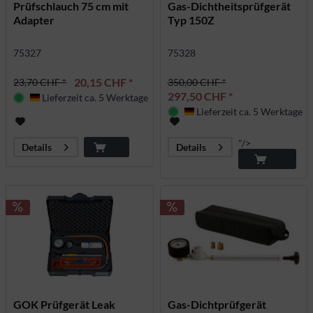
Prüfschlauch 75 cm mit
Gas-Dichtheitsprüfgerät
Adapter
Typ 150Z
75327
75328
20,15 CHF *
23,70 CHF *
350,00 CHF *
297,50 CHF *
Lieferzeit ca. 5 Werktage
Deutschland
Lieferzeit ca. 5 Werktage
Deutschland
"/>
Details
Details
GOK Prüfgerät Leak
Gas-Dichtprüfgerät