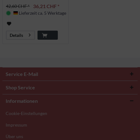
36,21 CHF *
42,60 CHF *
Lieferzeit ca. 5 Werktage
Deutschland
Details
Service E-Mail
Shop Service
Informationen
Cookie-Einstellungen
Impressum
Über uns