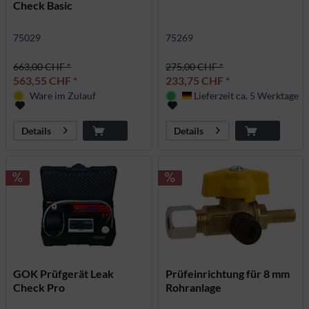
Check Basic
75029
75269
663,00 CHF *
275,00 CHF *
563,55 CHF *
233,75 CHF *
Ware im Zulauf
Lieferzeit ca. 5 Werktage
Deutschland
Details
Details
GOK Prüfgerät Leak
Prüfeinrichtung für 8 mm
Check Pro
Rohranlage