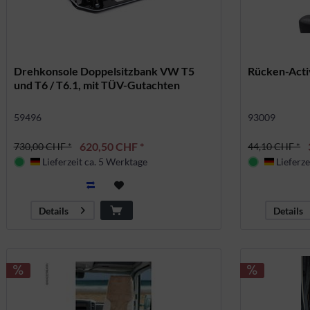
Drehkonsole Doppelsitzbank VW T5
Rücken-Acti
und T6 / T6.1, mit TÜV-Gutachten
59496
93009
620,50 CHF *
730,00 CHF *
44,10 CHF *
Lieferzeit ca. 5 Werktage
Lieferze
Deutschland
Deutsch
Details
Details