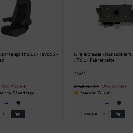
Fahrzeugsitz S5.1 - Tavoc 2 -
Drehkonsole Flachsockel fü
rz
/ T6.1 - Fahrerseite
59498
514,25 CHF *
259,25 CHF *
305,00 CHF *
zeit ca. 5 Werktage
Ware im Zulauf
land
Details