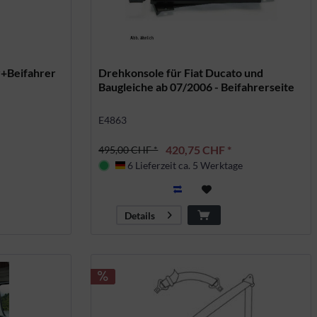
+Beifahrer
Drehkonsole für Fiat Ducato und
Baugleiche ab 07/2006 - Beifahrerseite
E4863
420,75 CHF *
495,00 CHF *
6 Lieferzeit ca. 5 Werktage
Deutschland
Details