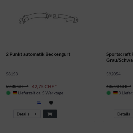
2 Punkt automatik Beckengurt
Sportscraft 
Grau/Schwa
58153
592054
42,75 CHF *
50,30 CHF *
605,00 CHF *
Lieferzeit ca. 5 Werktage
3 Liefer
Deutschland
Deutsch
Details
Details