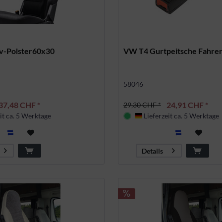
v-Polster60x30
VW T4 Gurtpeitsche Fahrer
58046
37,48 CHF *
24,91 CHF *
29,30 CHF *
it ca. 5 Werktage
Lieferzeit ca. 5 Werktage
land
Deutschland
Details