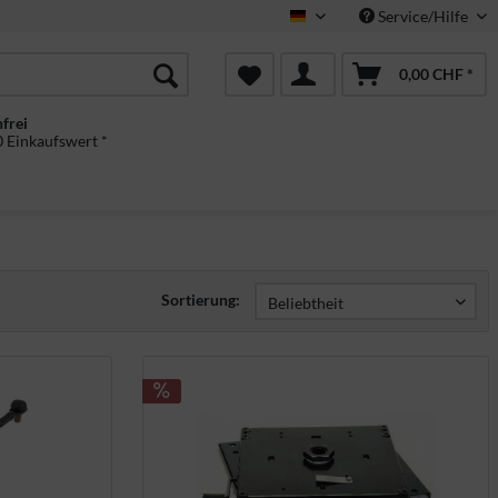
Service/Hilfe
Deutsch
0,00 CHF *
frei
 Einkaufswert *
Sortierung: