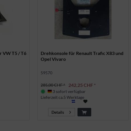
r VW T5 / T6
Drehkonsole für Renault Trafic X83 und
Opel Vivaro
59570
242,25 CHF *
285,00 CHF *
3 sofort verfügbar
Deutschland
Lieferzeit ca.5 Werktage
Details