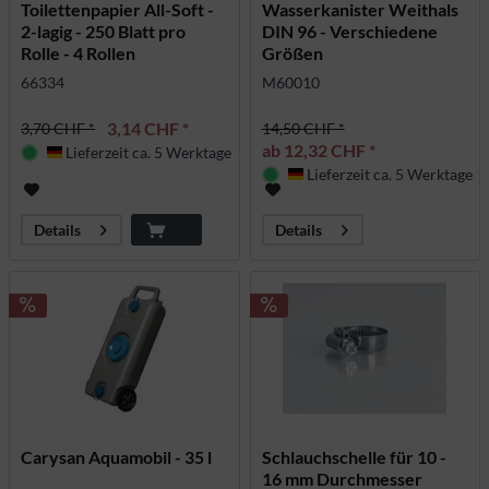
Toilettenpapier All-Soft -
Wasserkanister Weithals
2-lagig - 250 Blatt pro
DIN 96 - Verschiedene
Rolle - 4 Rollen
Größen
66334
M60010
3,14 CHF *
3,70 CHF *
14,50 CHF *
ab 12,32 CHF *
Lieferzeit ca. 5 Werktage
Deutschland
Lieferzeit ca. 5 Werktage
Deutschland
Details
Details
Carysan Aquamobil - 35 l
Schlauchschelle für 10 -
16 mm Durchmesser