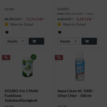
61146
650050
Inhalt
5 Stck.
(0,70 CHF * / 1 Stck.)
73,70 CHF *
3,49 CHF *
86,70 CHF *
4,10 CHF *
Ware im Zulauf
Ware im Zulauf
Details
Details
SOLBIO 4 in 1 Multi-
Aqua Clean AC 1000 -
Funktions
Ohne Chlor - 100 ml
Toilettenflüssigkeit
66396
61274