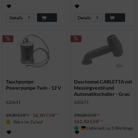
Details
Details
Tauchpumpe
Duschomat CARLETTA mit
Powerpumpe Twin - 12 V
Messingventil und
Automatikschalter - Grau
620641
630671
58,90 CHF *
69,30 CHF *
190,00 CHF *
161,50 CHF *
Ware im Zulauf
Lieferzeit ca. 5 Werktage
Deutschland