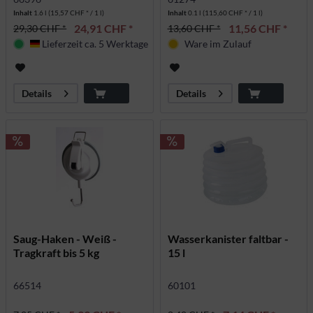
Inhalt
1.6 l
(15,57 CHF * / 1 l)
Inhalt
0.1 l
(115,60 CHF * / 1 l)
24,91 CHF *
11,56 CHF *
29,30 CHF *
13,60 CHF *
Lieferzeit ca. 5 Werktage
Ware im Zulauf
Deutschland
Details
Details
Saug-Haken - Weiß -
Wasserkanister faltbar -
Tragkraft bis 5 kg
15 l
66514
60101