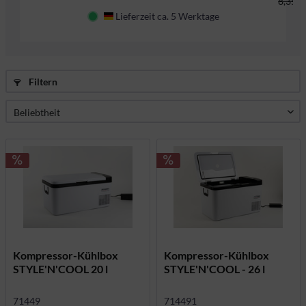
8,35 C
Lieferzeit ca. 5 Werktage
Deutschland
Filtern
Kompressor-Kühlbox
Kompressor-Kühlbox
STYLE'N'COOL 20 l
STYLE'N'COOL - 26 l
71449
714491