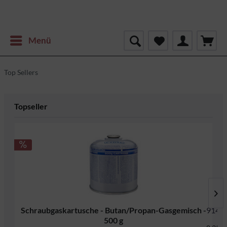
Menü
Top Sellers
Topseller
Schraubgaskartusche - Butan/Propan-Gasgemisch -
9141
500 g
Inhalt
0.